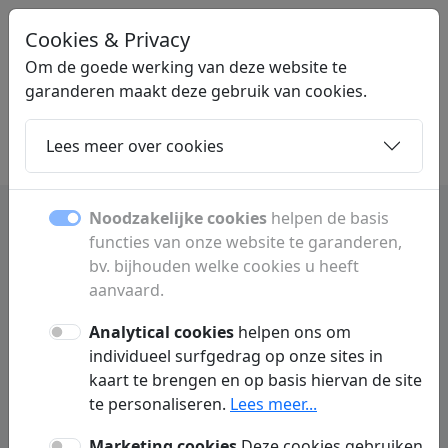
Cookies & Privacy
LINKGIGANT
.BE
Om de goede werking van deze website te
garanderen maakt deze gebruik van cookies.
Lees meer over cookies
Home
Dochters
Artikelen
Contact
Noodzakelijke cookies
helpen de basis
functies van onze website te garanderen,
Lening informatie en geld
bv. bijhouden welke cookies u heeft
lenen in belgië
aanvaard.
Analytical cookies
helpen ons om
Informatie over leningen in België. Ontdek
individueel surfgedrag op onze sites in
verschillende kredietvormen en leer hoe je
kaart te brengen en op basis hiervan de site
verantwoord geld kunt lenen en vergelijken.
te personaliseren.
Lees meer...
Marketing cookies
Deze cookies gebruiken